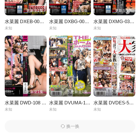
更新至1集
更新至1集
更新至1集
水菜麗 DXEB-005 ENDRESS BLACKHOLE vol5 ～終わりなき黒い穴～
水菜麗 DXBG-003 【ベストヒッツ】女の惨すぎる瞬間 麻薬捜査官拷問 SPECIAL BEST vol.25～vo
水菜麗 DXMG-030 女の惨すぎる瞬間 麻薬捜査官拷問 女捜査官 FILE 30 みづなれい
未知
未知
未知
更新至1集
更新至1集
更新至1集
水菜麗 DWD-108 男なのにオンナ扱いされてひぃひぃイワされたボク みづなれい
水菜麗 DVUMA-138 ホームレスJAPAN無制限生中出し 路上生活者軍団vsみづなれい
水菜麗 DVDES-575 10人姉妹の真ん中に男は僕1人だけ！ 大家族 8時間拡大スペシャル！！ ～僕のビッグダディ（
未知
未知
未知
换一换