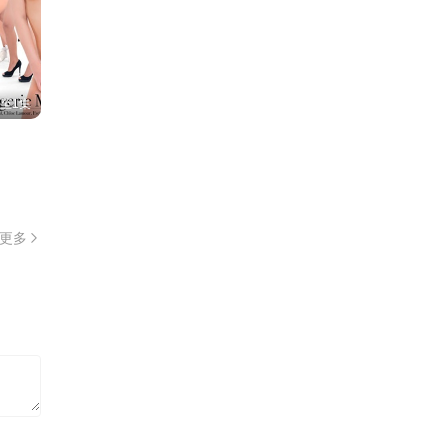
至1集
更多