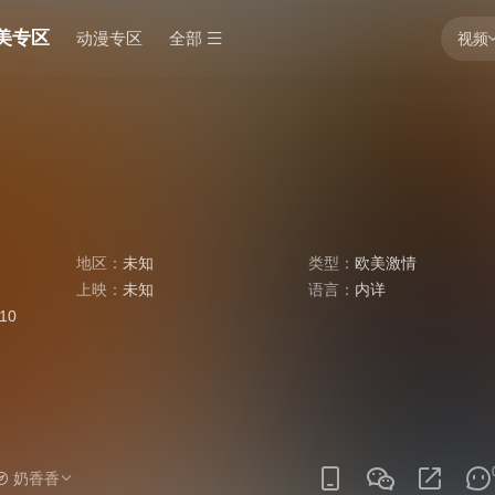
美专区
动漫专区
全部
视频
地区：
未知
类型：
欧美激情
上映：
未知
语言：
内详
:10
奶香香