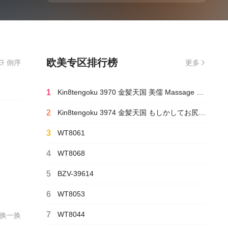
欧美专区排行榜
倒序
更多
1
Kin8tengoku 3970 金髪天国 美儒 Massage salon 選び抜かれたオイルまみれの厳選美裸体特集
2
Kin8tengoku 3974 金髪天国 もしかしてお尻の穴が性感帯の私って変態ですか？ Pola
3
WT8061
4
WT8068
5
BZV-39614
6
WT8053
7
WT8044
换一换