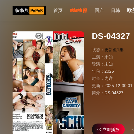
欧
首页
国产
日韩
DS-04327
状态：
更新至1集
主演：
未知
导演：
未知
年份：
2025
时长：
内详
更新：
2025-12-30 01
简介：
DS-04327
立即播放