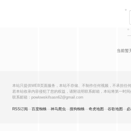
当前暂
本站只提供WEB页面服务，本站不存储、不制作任何视频，不承担任
若本站收录内容侵犯了您的权益，请附说明联系邮箱，本站将第一时间
联系邮箱：powlowskifsasn62@gmail.com
RSS订阅
—
百度蜘蛛
—
神马爬虫
—
搜狗蜘蛛
—
奇虎地图
—
谷歌地图
—
必